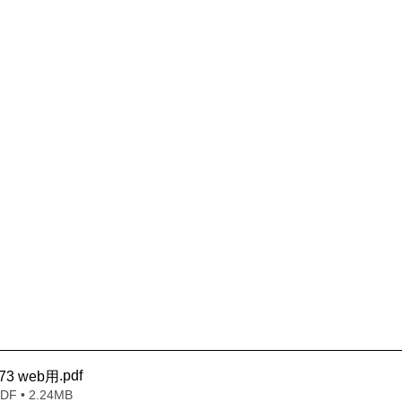
.pdf
3 web用
 • 2.24MB